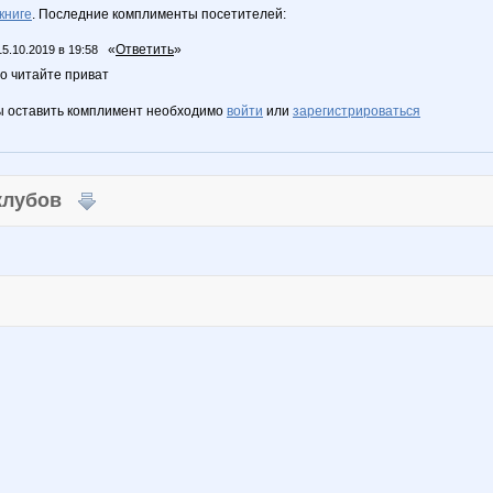
книге
. Последние комплименты посетителей:
«
Ответить
»
15.10.2019 в 19:58
о читайте приват
ы оставить комплимент необходимо
войти
или
зарегистрироваться
 клубов