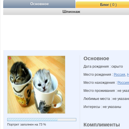
Основное
Блог
( 0 )
Шпионаж
Основное
Дата рождения : скрыто
Место рождения :
Россия
,
Н
Место нахождения :
Россия
Место проживания : не ука
Любимые места : не указа
Интересы : не указаны
Комплименты
Портрет заполнен на 73 %