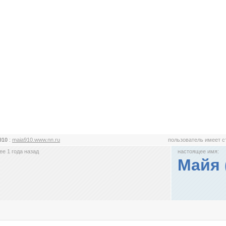
910
:
maia910.www.nn.ru
пользователь имеет 
е 1 года назад
настоящее имя:
Майя 