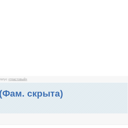
статус
«трастовый»
(Фам. скрыта)