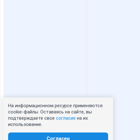
На информационном ресурсе применяются
Статистика портрета:
cookie-файлы. Оставаясь на сайте, вы
подтверждаете свое
согласие
на их
сейчас просматривают портрет - 0
использование.
зарегистрированные пользователи
посетившие портрет за 7 дней - 0
Согласен