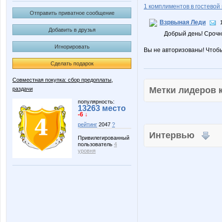
1 комплиментов в гостевой 
Отправить приватное сообщение
Взрвыная Леди
Добавить в друзья
Добрый день! Срочн
Игнорировать
Вы не авторизованы! Чтоб
Сделать подарок
Совместная покупка: сбор предоплаты,
Метки лидеров
раздачи
популярность:
13263 место
-6 ↓
рейтинг
2047
?
Интервью
Привилегированный
пользователь
4
уровня