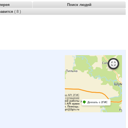
лерея
Поиск людей
равится
( 8 )
Работает на API 2ГИС
Лицензионное соглашение
Для корректной работы
Доехать с 2ГИС
Raster JS API нужен
ключ. Помощь:
api@2gis.ru